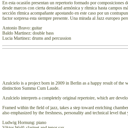
En esta ocasión presentan un repertorio formado por composiciones de 
desde marcos con cierta densidad armónica y rítmica hasta campos más c
sección rítmica acompañante apostando en este caso por un contrapunt
factor sorpresa esta siempre presente. Una mirada al Jazz europeo pero
Antonio Bravo: guitar
Baldo Martinez: double bass
Lucia Martinez: drums and percussion
Azulcielo is a project born in 2009 in Berlin as a happy result of th
distinction Summa Cum Laude.
Azulcielo interprets a completely original repertoire, which are devel
Framed within the field of jazz, takes a step toward enriching chamb
also emphasized by the freshness, personality and technical level tha
Ludwig Hornung: piano
Viktor Wolf: clarinet and tenor sax