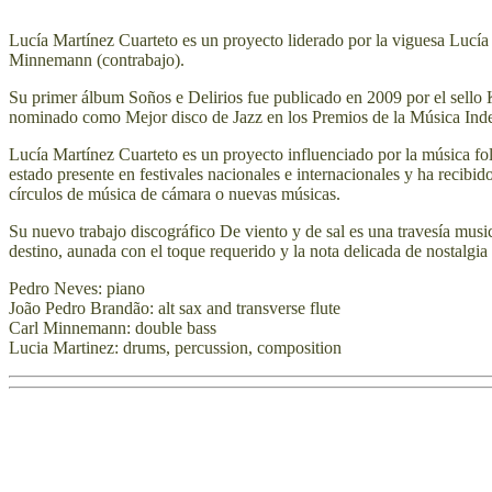
Lucía Martínez Cuarteto
es un proyecto liderado por la viguesa
Lucía
Minnemann
(contrabajo).
Su primer álbum
Soños e Delirios
fue publicado en 2009 por el sello 
nominado como Mejor disco de Jazz en los Premios de la Música Ind
Lucía Martínez Cuarteto
es un proyecto influenciado por la música fo
estado presente en festivales nacionales e internacionales y ha recibid
círculos de música de cámara o nuevas músicas.
Su nuevo trabajo discográfico
De viento y de sal
es una travesía music
destino, aunada con el toque requerido y la nota delicada de nostalgi
Pedro Neves:
piano
João Pedro Brandão: alt sax and transverse flute
Carl Minnemann
: double bass
Lucia
Martinez
: drums, percussion, composition