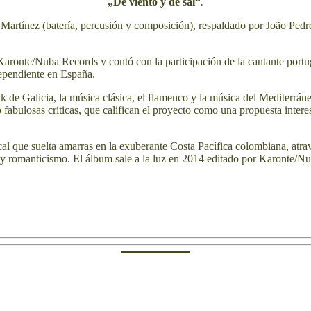
„De viento y de sal“
.
 Martínez
(batería, percusión y composición), respaldado por
João Pedr
Karonte/Nuba Records y contó con la participación de la cantante port
ependiente en España.
lk de Galicia, la música clásica, el flamenco y la música del Mediterrá
o fabulosas críticas, que califican el proyecto como una propuesta interes
al que suelta amarras en la exuberante Costa Pacífica colombiana, atrav
a y romanticismo. El álbum sale a la luz en 2014 editado por Karonte/N