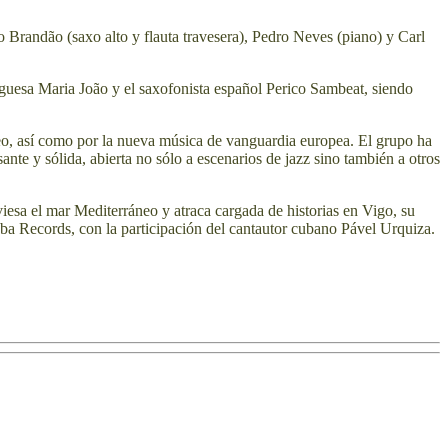
o Brandão
(saxo alto y flauta travesera),
Pedro Neves
(piano) y
Carl
uguesa
Maria João
y el saxofonista español
Perico Sambeat
, siendo
neo, así como por la nueva música de vanguardia europea. El grupo ha
ante y sólida, abierta no sólo a escenarios de jazz sino también a otros
iesa el mar Mediterráneo y atraca cargada de historias en Vigo, su
uba Records, con la participación del cantautor cubano
Pável Urquiza
.