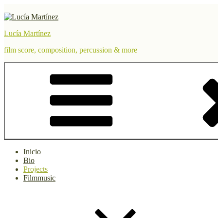
Saltar
al
contenido
Lucía Martínez
film score, composition, percussion & more
Inicio
Bio
Projects
Filmmusic