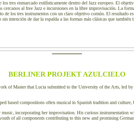
los tres enmarcado estilísticamente dentro del Jazz europeo. El objetiv
ercanos al free Jazz e incursiones en la libre improvisación. La forma de
o de los tres instrumentos con un claro objetivo común. El resultado e
 sin intención de dar la espalda a las formas más clásicas que también ti
BERLINER PROJEKT AZULCIELO
e work of Master that Lucia submitted to the University of the Arts, le
oped based compositions often musical in Spanish tradition and culture,
er music, incorporating her improvisation. His curious instrumentatio
t youth of all components contributing to this new and promising Germa